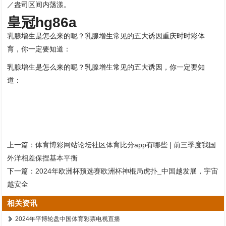
／盎司区间内荡漾。
皇冠hg86a
乳腺增生是怎么来的呢？乳腺增生常见的五大诱因重庆时时彩体
育，你一定要知道：
乳腺增生是怎么来的呢？乳腺增生常见的五大诱因，你一定要知
道：
上一篇：
体育博彩网站论坛社区体育比分app有哪些 | 前三季度我国
外洋相差保捏基本平衡
下一篇：
2024年欧洲杯预选赛欧洲杯神棍局虎扑_中国越发展，宇宙
越安全
相关资讯
2024年平博轮盘中国体育彩票电视直播