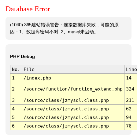
Database Error
(1040) 365建站错误警告：连接数据库失败，可能的原
因：1、数据库密码不对; 2、mysql未启动。
PHP Debug
No.
File
Line
1
/index.php
14
2
/source/function/function_extend.php
324
3
/source/class/jzmysql.class.php
211
4
/source/class/jzmysql.class.php
62
5
/source/class/jzmysql.class.php
94
6
/source/class/jzmysql.class.php
76