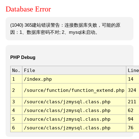
Database Error
(1040) 365建站错误警告：连接数据库失败，可能的原
因：1、数据库密码不对; 2、mysql未启动。
PHP Debug
No.
File
Line
1
/index.php
14
2
/source/function/function_extend.php
324
3
/source/class/jzmysql.class.php
211
4
/source/class/jzmysql.class.php
62
5
/source/class/jzmysql.class.php
94
6
/source/class/jzmysql.class.php
76