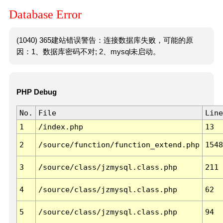
Database Error
(1040) 365建站错误警告：连接数据库失败，可能的原
因：1、数据库密码不对; 2、mysql未启动。
PHP Debug
No.
File
Line
1
/index.php
13
2
/source/function/function_extend.php
1548
3
/source/class/jzmysql.class.php
211
4
/source/class/jzmysql.class.php
62
5
/source/class/jzmysql.class.php
94