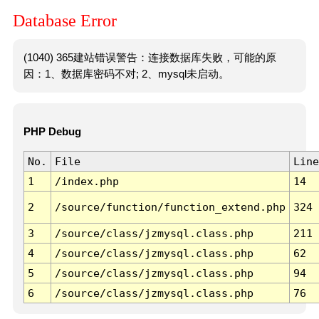
Database Error
(1040) 365建站错误警告：连接数据库失败，可能的原
因：1、数据库密码不对; 2、mysql未启动。
PHP Debug
No.
File
Line
1
/index.php
14
2
/source/function/function_extend.php
324
3
/source/class/jzmysql.class.php
211
4
/source/class/jzmysql.class.php
62
5
/source/class/jzmysql.class.php
94
6
/source/class/jzmysql.class.php
76