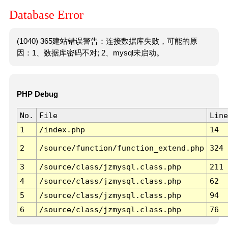
Database Error
(1040) 365建站错误警告：连接数据库失败，可能的原
因：1、数据库密码不对; 2、mysql未启动。
PHP Debug
No.
File
Line
1
/index.php
14
2
/source/function/function_extend.php
324
3
/source/class/jzmysql.class.php
211
4
/source/class/jzmysql.class.php
62
5
/source/class/jzmysql.class.php
94
6
/source/class/jzmysql.class.php
76