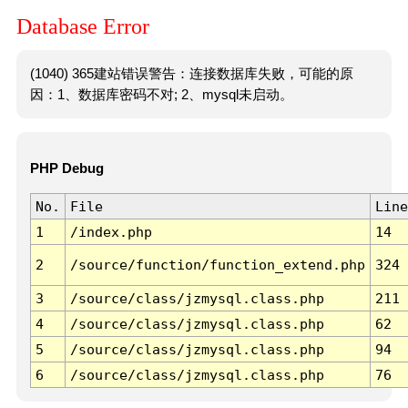
Database Error
(1040) 365建站错误警告：连接数据库失败，可能的原
因：1、数据库密码不对; 2、mysql未启动。
PHP Debug
No.
File
Line
1
/index.php
14
2
/source/function/function_extend.php
324
3
/source/class/jzmysql.class.php
211
4
/source/class/jzmysql.class.php
62
5
/source/class/jzmysql.class.php
94
6
/source/class/jzmysql.class.php
76