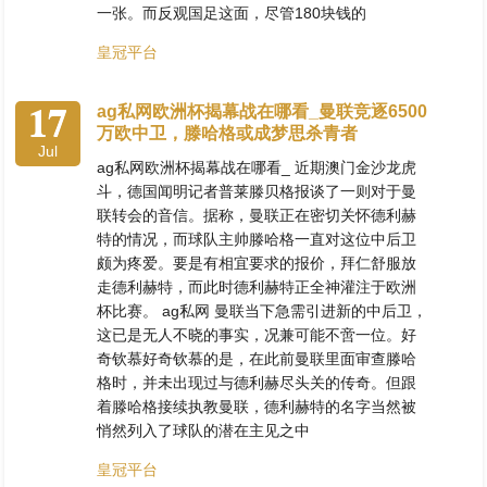
一张。而反观国足这面，尽管180块钱的
皇冠平台
17
ag私网欧洲杯揭幕战在哪看_曼联竞逐6500
万欧中卫，滕哈格或成梦思杀青者
Jul
ag私网欧洲杯揭幕战在哪看_ 近期澳门金沙龙虎
斗，德国闻明记者普莱滕贝格报谈了一则对于曼
联转会的音信。据称，曼联正在密切关怀德利赫
特的情况，而球队主帅滕哈格一直对这位中后卫
颇为疼爱。要是有相宜要求的报价，拜仁舒服放
走德利赫特，而此时德利赫特正全神灌注于欧洲
杯比赛。 ag私网 曼联当下急需引进新的中后卫，
这已是无人不晓的事实，况兼可能不啻一位。好
奇钦慕好奇钦慕的是，在此前曼联里面审查滕哈
格时，并未出现过与德利赫尽头关的传奇。但跟
着滕哈格接续执教曼联，德利赫特的名字当然被
悄然列入了球队的潜在主见之中
皇冠平台