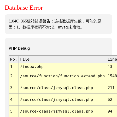
Database Error
(1040) 365建站错误警告：连接数据库失败，可能的原
因：1、数据库密码不对; 2、mysql未启动。
PHP Debug
No.
File
Line
1
/index.php
13
2
/source/function/function_extend.php
1548
3
/source/class/jzmysql.class.php
211
4
/source/class/jzmysql.class.php
62
5
/source/class/jzmysql.class.php
94