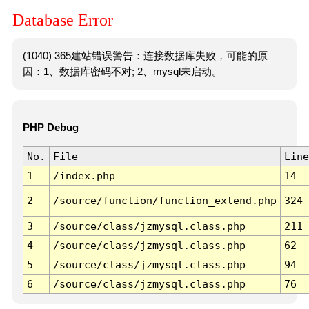
Database Error
(1040) 365建站错误警告：连接数据库失败，可能的原
因：1、数据库密码不对; 2、mysql未启动。
PHP Debug
No.
File
Line
1
/index.php
14
2
/source/function/function_extend.php
324
3
/source/class/jzmysql.class.php
211
4
/source/class/jzmysql.class.php
62
5
/source/class/jzmysql.class.php
94
6
/source/class/jzmysql.class.php
76