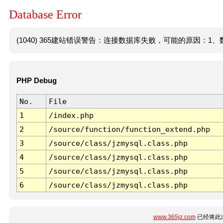
Database Error
(1040) 365建站错误警告：连接数据库失败，可能的原因：1、数
PHP Debug
No.
File
1
/index.php
2
/source/function/function_extend.php
3
/source/class/jzmysql.class.php
4
/source/class/jzmysql.class.php
5
/source/class/jzmysql.class.php
6
/source/class/jzmysql.class.php
www.365jz.com
已经将此