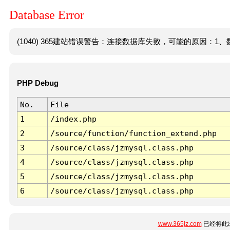
Database Error
(1040) 365建站错误警告：连接数据库失败，可能的原因：1、数
PHP Debug
No.
File
1
/index.php
2
/source/function/function_extend.php
3
/source/class/jzmysql.class.php
4
/source/class/jzmysql.class.php
5
/source/class/jzmysql.class.php
6
/source/class/jzmysql.class.php
www.365jz.com
已经将此