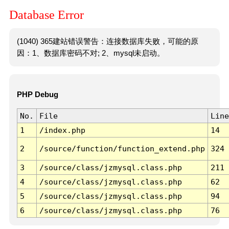
Database Error
(1040) 365建站错误警告：连接数据库失败，可能的原
因：1、数据库密码不对; 2、mysql未启动。
PHP Debug
No.
File
Line
1
/index.php
14
2
/source/function/function_extend.php
324
3
/source/class/jzmysql.class.php
211
4
/source/class/jzmysql.class.php
62
5
/source/class/jzmysql.class.php
94
6
/source/class/jzmysql.class.php
76