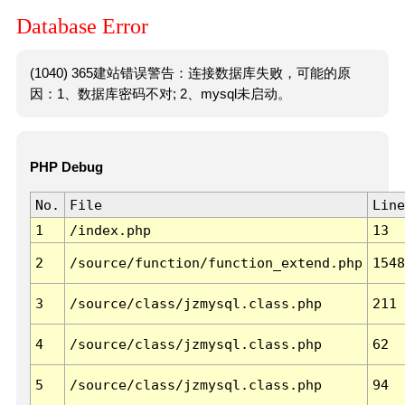
Database Error
(1040) 365建站错误警告：连接数据库失败，可能的原
因：1、数据库密码不对; 2、mysql未启动。
PHP Debug
No.
File
Line
1
/index.php
13
2
/source/function/function_extend.php
1548
3
/source/class/jzmysql.class.php
211
4
/source/class/jzmysql.class.php
62
5
/source/class/jzmysql.class.php
94