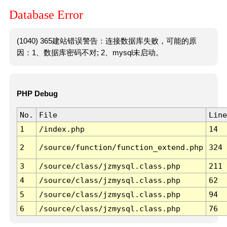
Database Error
(1040) 365建站错误警告：连接数据库失败，可能的原
因：1、数据库密码不对; 2、mysql未启动。
PHP Debug
No.
File
Line
1
/index.php
14
2
/source/function/function_extend.php
324
3
/source/class/jzmysql.class.php
211
4
/source/class/jzmysql.class.php
62
5
/source/class/jzmysql.class.php
94
6
/source/class/jzmysql.class.php
76