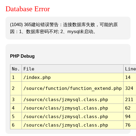
Database Error
(1040) 365建站错误警告：连接数据库失败，可能的原
因：1、数据库密码不对; 2、mysql未启动。
PHP Debug
No.
File
Line
1
/index.php
14
2
/source/function/function_extend.php
324
3
/source/class/jzmysql.class.php
211
4
/source/class/jzmysql.class.php
62
5
/source/class/jzmysql.class.php
94
6
/source/class/jzmysql.class.php
76