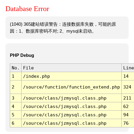
Database Error
(1040) 365建站错误警告：连接数据库失败，可能的原
因：1、数据库密码不对; 2、mysql未启动。
PHP Debug
No.
File
Line
1
/index.php
14
2
/source/function/function_extend.php
324
3
/source/class/jzmysql.class.php
211
4
/source/class/jzmysql.class.php
62
5
/source/class/jzmysql.class.php
94
6
/source/class/jzmysql.class.php
76