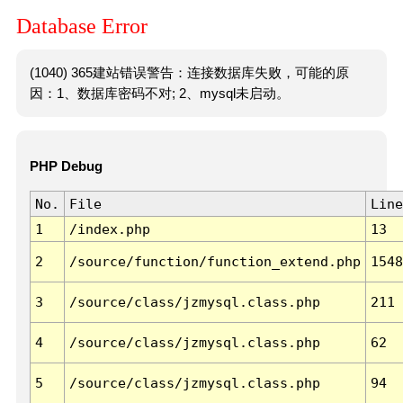
Database Error
(1040) 365建站错误警告：连接数据库失败，可能的原
因：1、数据库密码不对; 2、mysql未启动。
PHP Debug
No.
File
Line
1
/index.php
13
2
/source/function/function_extend.php
1548
3
/source/class/jzmysql.class.php
211
4
/source/class/jzmysql.class.php
62
5
/source/class/jzmysql.class.php
94