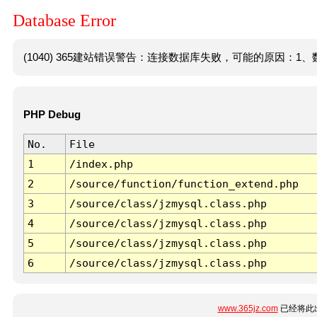
Database Error
(1040) 365建站错误警告：连接数据库失败，可能的原因：1、数
PHP Debug
No.
File
1
/index.php
2
/source/function/function_extend.php
3
/source/class/jzmysql.class.php
4
/source/class/jzmysql.class.php
5
/source/class/jzmysql.class.php
6
/source/class/jzmysql.class.php
www.365jz.com
已经将此