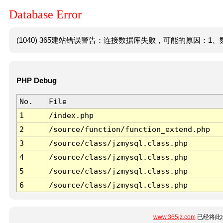
Database Error
(1040) 365建站错误警告：连接数据库失败，可能的原因：1、数
PHP Debug
No.
File
1
/index.php
2
/source/function/function_extend.php
3
/source/class/jzmysql.class.php
4
/source/class/jzmysql.class.php
5
/source/class/jzmysql.class.php
6
/source/class/jzmysql.class.php
www.365jz.com
已经将此