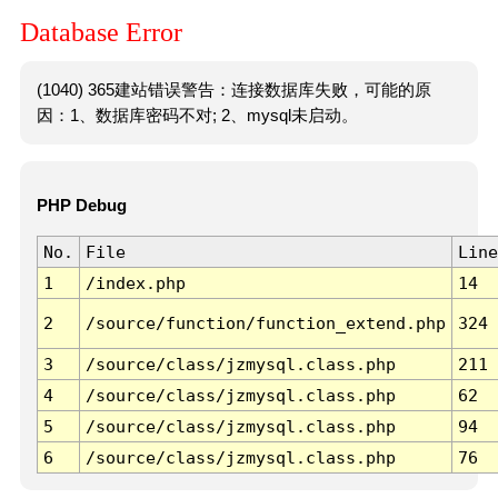
Database Error
(1040) 365建站错误警告：连接数据库失败，可能的原
因：1、数据库密码不对; 2、mysql未启动。
PHP Debug
No.
File
Line
1
/index.php
14
2
/source/function/function_extend.php
324
3
/source/class/jzmysql.class.php
211
4
/source/class/jzmysql.class.php
62
5
/source/class/jzmysql.class.php
94
6
/source/class/jzmysql.class.php
76