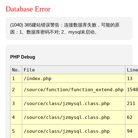
Database Error
(1040) 365建站错误警告：连接数据库失败，可能的原
因：1、数据库密码不对; 2、mysql未启动。
PHP Debug
No.
File
Line
1
/index.php
13
2
/source/function/function_extend.php
1548
3
/source/class/jzmysql.class.php
211
4
/source/class/jzmysql.class.php
62
5
/source/class/jzmysql.class.php
94