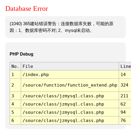
Database Error
(1040) 365建站错误警告：连接数据库失败，可能的原
因：1、数据库密码不对; 2、mysql未启动。
PHP Debug
No.
File
Line
1
/index.php
14
2
/source/function/function_extend.php
324
3
/source/class/jzmysql.class.php
211
4
/source/class/jzmysql.class.php
62
5
/source/class/jzmysql.class.php
94
6
/source/class/jzmysql.class.php
76