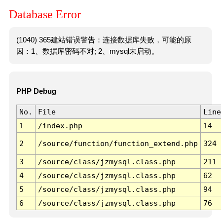
Database Error
(1040) 365建站错误警告：连接数据库失败，可能的原
因：1、数据库密码不对; 2、mysql未启动。
PHP Debug
No.
File
Line
1
/index.php
14
2
/source/function/function_extend.php
324
3
/source/class/jzmysql.class.php
211
4
/source/class/jzmysql.class.php
62
5
/source/class/jzmysql.class.php
94
6
/source/class/jzmysql.class.php
76