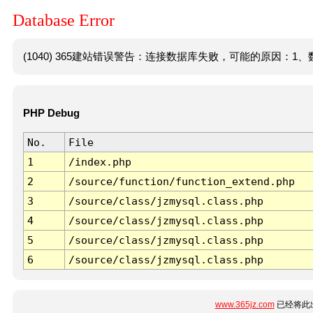
Database Error
(1040) 365建站错误警告：连接数据库失败，可能的原因：1、数
PHP Debug
No.
File
1
/index.php
2
/source/function/function_extend.php
3
/source/class/jzmysql.class.php
4
/source/class/jzmysql.class.php
5
/source/class/jzmysql.class.php
6
/source/class/jzmysql.class.php
www.365jz.com
已经将此