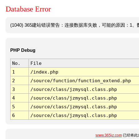
Database Error
(1040) 365建站错误警告：连接数据库失败，可能的原因：1、数
PHP Debug
No.
File
1
/index.php
2
/source/function/function_extend.php
3
/source/class/jzmysql.class.php
4
/source/class/jzmysql.class.php
5
/source/class/jzmysql.class.php
6
/source/class/jzmysql.class.php
www.365jz.com
已经将此