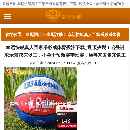
皇冠网址-幸运快艇真人百家乐必威体育投注下载_透顶决裂！哈登讲求示知76东
谈主，不会干预新赛季比赛，坐等来去走东谈主
你的位置：
皇冠网址
>
皇冠注册
> 幸运快艇真人百家乐必威体育
幸运快艇真人百家乐必威体育投注下载_透顶决裂！哈登讲
投注下载_透顶决裂！哈登讲求示知76东谈主，不会干预新赛季比
求示知76东谈主，不会干预新赛季比赛，坐等来去走东谈主
赛，坐等来去走东谈主
发布日期：2024-05-26 11:04 点击次数：139