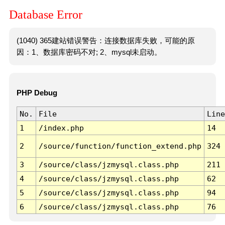
Database Error
(1040) 365建站错误警告：连接数据库失败，可能的原
因：1、数据库密码不对; 2、mysql未启动。
PHP Debug
No.
File
Line
1
/index.php
14
2
/source/function/function_extend.php
324
3
/source/class/jzmysql.class.php
211
4
/source/class/jzmysql.class.php
62
5
/source/class/jzmysql.class.php
94
6
/source/class/jzmysql.class.php
76