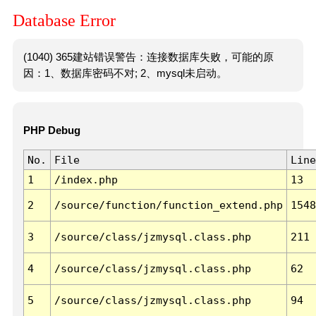
Database Error
(1040) 365建站错误警告：连接数据库失败，可能的原
因：1、数据库密码不对; 2、mysql未启动。
PHP Debug
No.
File
Line
1
/index.php
13
2
/source/function/function_extend.php
1548
3
/source/class/jzmysql.class.php
211
4
/source/class/jzmysql.class.php
62
5
/source/class/jzmysql.class.php
94