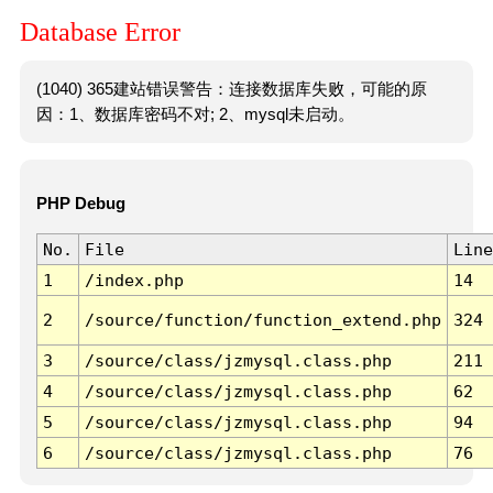
Database Error
(1040) 365建站错误警告：连接数据库失败，可能的原
因：1、数据库密码不对; 2、mysql未启动。
PHP Debug
No.
File
Line
1
/index.php
14
2
/source/function/function_extend.php
324
3
/source/class/jzmysql.class.php
211
4
/source/class/jzmysql.class.php
62
5
/source/class/jzmysql.class.php
94
6
/source/class/jzmysql.class.php
76