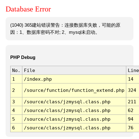
Database Error
(1040) 365建站错误警告：连接数据库失败，可能的原
因：1、数据库密码不对; 2、mysql未启动。
PHP Debug
No.
File
Line
1
/index.php
14
2
/source/function/function_extend.php
324
3
/source/class/jzmysql.class.php
211
4
/source/class/jzmysql.class.php
62
5
/source/class/jzmysql.class.php
94
6
/source/class/jzmysql.class.php
76