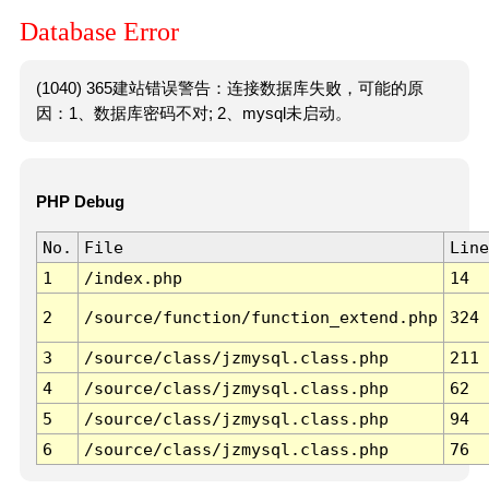
Database Error
(1040) 365建站错误警告：连接数据库失败，可能的原
因：1、数据库密码不对; 2、mysql未启动。
PHP Debug
No.
File
Line
1
/index.php
14
2
/source/function/function_extend.php
324
3
/source/class/jzmysql.class.php
211
4
/source/class/jzmysql.class.php
62
5
/source/class/jzmysql.class.php
94
6
/source/class/jzmysql.class.php
76