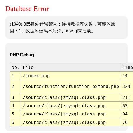
Database Error
(1040) 365建站错误警告：连接数据库失败，可能的原
因：1、数据库密码不对; 2、mysql未启动。
PHP Debug
No.
File
Line
1
/index.php
14
2
/source/function/function_extend.php
324
3
/source/class/jzmysql.class.php
211
4
/source/class/jzmysql.class.php
62
5
/source/class/jzmysql.class.php
94
6
/source/class/jzmysql.class.php
76