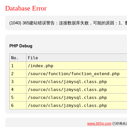
Database Error
(1040) 365建站错误警告：连接数据库失败，可能的原因：1、数
PHP Debug
No.
File
1
/index.php
2
/source/function/function_extend.php
3
/source/class/jzmysql.class.php
4
/source/class/jzmysql.class.php
5
/source/class/jzmysql.class.php
6
/source/class/jzmysql.class.php
www.365jz.com
已经将此