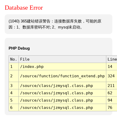
Database Error
(1040) 365建站错误警告：连接数据库失败，可能的原
因：1、数据库密码不对; 2、mysql未启动。
PHP Debug
No.
File
Line
1
/index.php
14
2
/source/function/function_extend.php
324
3
/source/class/jzmysql.class.php
211
4
/source/class/jzmysql.class.php
62
5
/source/class/jzmysql.class.php
94
6
/source/class/jzmysql.class.php
76