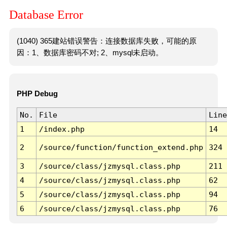
Database Error
(1040) 365建站错误警告：连接数据库失败，可能的原
因：1、数据库密码不对; 2、mysql未启动。
PHP Debug
No.
File
Line
1
/index.php
14
2
/source/function/function_extend.php
324
3
/source/class/jzmysql.class.php
211
4
/source/class/jzmysql.class.php
62
5
/source/class/jzmysql.class.php
94
6
/source/class/jzmysql.class.php
76