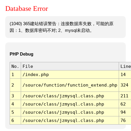
Database Error
(1040) 365建站错误警告：连接数据库失败，可能的原
因：1、数据库密码不对; 2、mysql未启动。
PHP Debug
No.
File
Line
1
/index.php
14
2
/source/function/function_extend.php
324
3
/source/class/jzmysql.class.php
211
4
/source/class/jzmysql.class.php
62
5
/source/class/jzmysql.class.php
94
6
/source/class/jzmysql.class.php
76