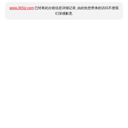
www.365jz.com
已经将此出错信息详细记录, 由此给您带来的访问不便我
们深感歉意.