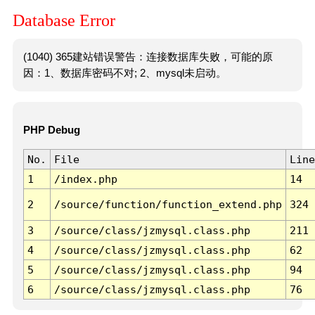
Database Error
(1040) 365建站错误警告：连接数据库失败，可能的原
因：1、数据库密码不对; 2、mysql未启动。
PHP Debug
No.
File
Line
1
/index.php
14
2
/source/function/function_extend.php
324
3
/source/class/jzmysql.class.php
211
4
/source/class/jzmysql.class.php
62
5
/source/class/jzmysql.class.php
94
6
/source/class/jzmysql.class.php
76