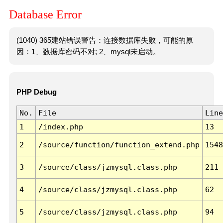
Database Error
(1040) 365建站错误警告：连接数据库失败，可能的原
因：1、数据库密码不对; 2、mysql未启动。
PHP Debug
No.
File
Line
1
/index.php
13
2
/source/function/function_extend.php
1548
3
/source/class/jzmysql.class.php
211
4
/source/class/jzmysql.class.php
62
5
/source/class/jzmysql.class.php
94