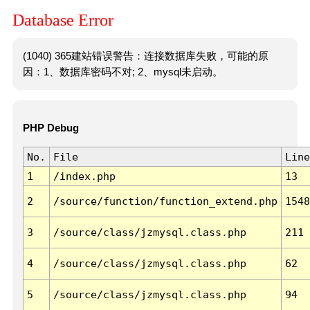
Database Error
(1040) 365建站错误警告：连接数据库失败，可能的原
因：1、数据库密码不对; 2、mysql未启动。
PHP Debug
No.
File
Line
1
/index.php
13
2
/source/function/function_extend.php
1548
3
/source/class/jzmysql.class.php
211
4
/source/class/jzmysql.class.php
62
5
/source/class/jzmysql.class.php
94