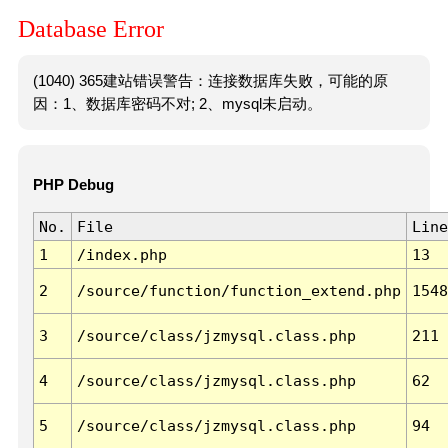
Database Error
(1040) 365建站错误警告：连接数据库失败，可能的原
因：1、数据库密码不对; 2、mysql未启动。
PHP Debug
No.
File
Line
1
/index.php
13
2
/source/function/function_extend.php
1548
3
/source/class/jzmysql.class.php
211
4
/source/class/jzmysql.class.php
62
5
/source/class/jzmysql.class.php
94