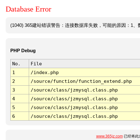
Database Error
(1040) 365建站错误警告：连接数据库失败，可能的原因：1、数
PHP Debug
No.
File
1
/index.php
2
/source/function/function_extend.php
3
/source/class/jzmysql.class.php
4
/source/class/jzmysql.class.php
5
/source/class/jzmysql.class.php
6
/source/class/jzmysql.class.php
www.365jz.com
已经将此